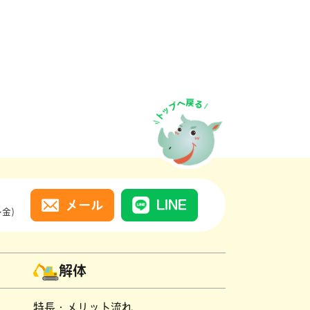
メール
LINE
～金）
解体
特長・メリット
流れ