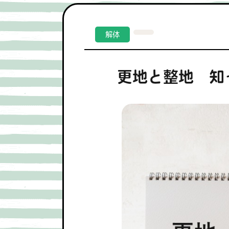
解体
更地と整地 知