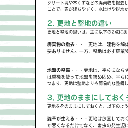
クリート塊や木くずなどの廃棄物を撤去
ことで、家が建ちやすく、水はけや排水
2. 更地と整地の違い
更地と整地の違いは、主に以下の2点にあ
廃棄物の撤去
・・・更地は、建物を解
要ありません。一方、整地は必ず廃棄
地盤の整備・・・
更地は、平らになら
は重機を使って地盤を締め固め、平ら
つまり、更地は整地よりも簡易的な整備
3. 更地のままにしてお
更地をそのままにしておくと、以下のよ
雑草が生える・・・
更地は放置してお
が悪くなるだけでなく、害虫の発生源