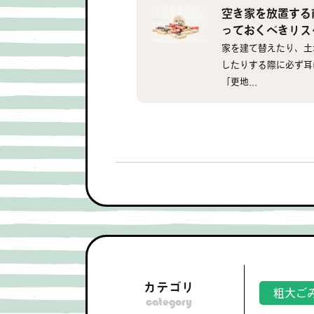
空き家を放置する
っておくべきリス
家を建て替えたり、土
したりする際に必ず耳
「更地...
カテゴリ
粗大ご
category