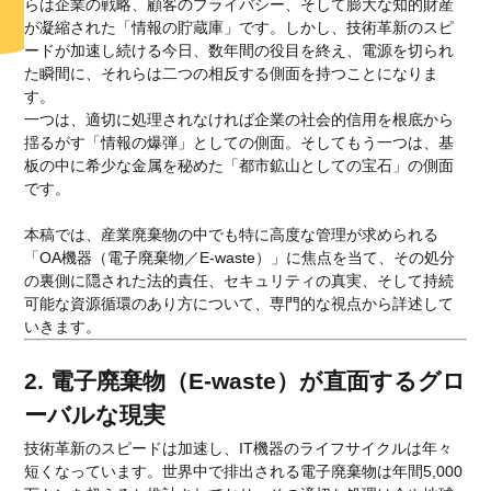
らは企業の戦略、顧客のプライバシー、そして膨大な知的財産
が凝縮された「情報の貯蔵庫」です。しかし、技術革新のスピ
ードが加速し続ける今日、数年間の役目を終え、電源を切られ
た瞬間に、それらは二つの相反する側面を持つことになりま
す。
一つは、適切に処理されなければ企業の社会的信用を根底から
揺るがす「情報の爆弾」としての側面。そしてもう一つは、基
板の中に希少な金属を秘めた「都市鉱山としての宝石」の側面
です。
本稿では、産業廃棄物の中でも特に高度な管理が求められる
「OA機器（電子廃棄物／E-waste）」に焦点を当て、その処分
の裏側に隠された法的責任、セキュリティの真実、そして持続
可能な資源循環のあり方について、専門的な視点から詳述して
いきます。
2. 電子廃棄物（E-waste）が直面するグロ
ーバルな現実
技術革新のスピードは加速し、IT機器のライフサイクルは年々
短くなっています。世界中で排出される電子廃棄物は年間5,000