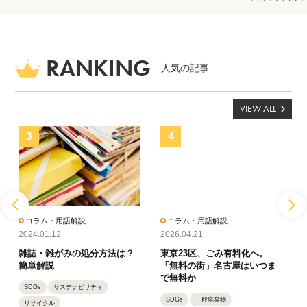
RANKING
人気の記事
VIEW ALL
コラム・用語解説
コラム・用語解説
コ
2024.01.12
2026.04.21
2024
ン
雑誌・雑がみの処分方法は？
東京23区、ごみ有料化へ。
新聞
が
簡単解説
「無料の街」名古屋はいつま
の？
で無料か
SDGs
サステナビリティ
サス
SDGs
一般廃棄物
リサイクル
SDG