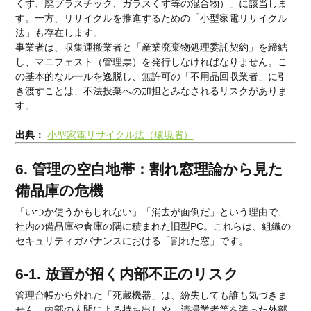
くず、廃プラスチック、ガラスくず等の混合物）」に該当しま
す。一方、リサイクルを推進するための「小型家電リサイクル
法」も存在します。
事業者は、収集運搬業者と「産業廃棄物処理委託契約」を締結
し、マニフェスト（管理票）を発行しなければなりません。こ
の基本的なルールを逸脱し、無許可の「不用品回収業者」に引
き渡すことは、不法投棄への加担とみなされるリスクがありま
す。
出典：
小型家電リサイクル法（環境省）
6. 管理の空白地帯：割れ窓理論から見た
備品庫の危機
「いつか使うかもしれない」「消去が面倒だ」という理由で、
社内の備品庫や倉庫の隅に積まれた旧型PC。これらは、組織の
セキュリティガバナンスにおける「割れた窓」です。
6-1. 放置が招く内部不正のリスク
管理台帳から外れた「死蔵機器」は、紛失しても誰も気づきま
せん。内部の人間による持ち出しや、清掃業者等を装った外部