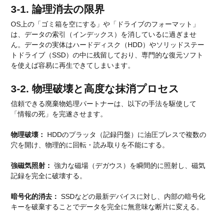
3-1. 論理消去の限界
OS上の「ゴミ箱を空にする」や「ドライブのフォーマット」
は、データの索引（インデックス）を消しているに過ぎませ
ん。データの実体はハードディスク（HDD）やソリッドステー
トドライブ（SSD）の中に残留しており、専門的な復元ソフト
を使えば容易に再生できてしまいます。
3-2. 物理破壊と高度な抹消プロセス
信頼できる廃棄物処理パートナーは、以下の手法を駆使して
「情報の死」を完遂させます。
物理破壊：
HDDのプラッタ（記録円盤）に油圧プレスで複数の
穴を開け、物理的に回転・読み取りを不能にする。
強磁気照射：
強力な磁場（デガウス）を瞬間的に照射し、磁気
記録を完全に破壊する。
暗号化的消去：
SSDなどの最新デバイスに対し、内部の暗号化
キーを破棄することでデータを完全に無意味な断片に変える。