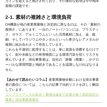
万トンを超えると推計されており、その適切な処理は今や地球
規模の課題です。
2-1. 素材の複雑さと環境負荷
OA機器が他の産業廃棄物と決定的に異なるのは、その「素材の
複雑さ」にあります。一台のノートパソコンには、プラスチッ
ク、ガラス、アルミニウムといった汎用素材に加え、金、銀、
銅、そしてパラジウムやタンタルといった希少なレアメタルが
複雑に組み合わさって存在しています。
これらを不適切に処理することは、単に資源を浪費するだけで
なく、鉛や水銀などの有害物質による環境汚染を招くリスクを
孕んでいます。排出事業者は、自社の「静脈（廃棄）」がグロ
ーバルな環境問題と地続きであることを認識しなければなりま
せん。
【あわせて読みたいコラム】
産業廃棄物全般における排出事業
者の責任については、こちらの記事で法的リスクを詳しく解説
しています。
コンプライアンスの盲点！廃掃法違反で企業が負う両罰規定の
重責と排出事業者責任