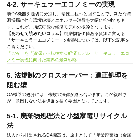
4-2. サーキュラーエコノミーの実現
廃OA機器を適切に分別し、精錬工程へと回すことで、新たな資
源採掘に伴う環境破壊とエネルギー消費を大幅に抑制できま
す。これが、持続可能な経済モデルの根幹となります。
【あわせて読みたいコラム】
廃棄物を価値ある資源に変える
「サーキュラーエコノミー」の戦略については、以下の記事を
ご覧ください。
「ごみ」を「資源」へ転換する経済モデル！サーキュラーエコ
ノミー実現に向けた業界の最新戦略
5. 法規制のクロスオーバー：適正処理を
阻む壁
OA機器の処分には、複数の法律が絡み合います。この複雑さ
が、意図しない法令違反を招く要因となっています。
5-1. 廃棄物処理法と小型家電リサイクル
法
法人から排出されるOA機器は、原則として「産業廃棄物（金属