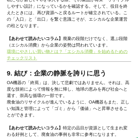
しやすい設計」になっているかを確認する。そして、役目を終
えたときには、再び資源へと戻るルートが確立されている。こ
の「入口」と「出口」を繋ぐ意識こそが、エシカルな企業運営
の柱となります。
【あわせて読みたいコラム】
廃棄の段階だけでなく、選ぶ段階
（エシカル消費）から企業の姿勢は問われています。
環境にやさしい買い物とは？「エシカル消費」を始めるための
チェックリスト
9. 結び：企業の静脈を誇りに思う
OA機器の「終焉」は、決して悲劇ではありません。それは、高
度な技術によって情報を無に帰し、地球の恵みを再び社会へと
還す、崇高な循環の一部です。
廃食油のリサイクルが進んでいるように、OA機器もまた、正し
い知識と管理によって「ゴミ」から「価値」へと昇華させるこ
とができます。
【あわせて読みたいコラム】
特定の品目が資源として生まれ変
わる好例として、廃食油の事例も非常に参考になります。