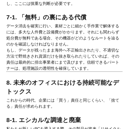
し、ここには慎重な判断が必要です。
7-1. 「無料」の裏にある代償
データ消去を確実に行い、素材ごとに細かく手作業で解体する
には、多大な人件費と設備費がかかります。それにも関わらず
処分費が無料である場合、その機器がどのようなルートを辿る
のかを確認しなければなりません。
もし、データが残ったまま海外へ不正輸出されたり、不適切な
方法で野焼きされ資源だけを抜き取られたりしていれば、その
責任は最終的に排出事業者にまで及びます。信頼できるパート
ナーは、処理施設の透明性を確保しています。
8. 未来のオフィスにおける持続可能なデ
トックス
これからの時代、企業には「買う」責任と同じくらい、「捨て
る」責任が求められます。
8-1. エシカルな調達と廃棄
私たちが新しいPCを導入する際、その製品が将来「リサイクル