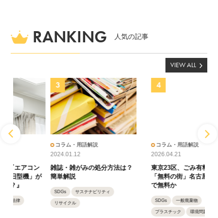
RANKING
人気の記事
VIEW ALL
コラム・用語解説
コラム・用語解説
コ
2024.01.12
2026.04.21
2024
ン
雑誌・雑がみの処分方法は？
東京23区、ごみ有料化へ。
新
が
簡単解説
「無料の街」名古屋はいつま
の
で無料か
SDGs
サステナビリティ
サ
SDGs
一般廃棄物
リサイクル
SD
プラスチック
環境問題