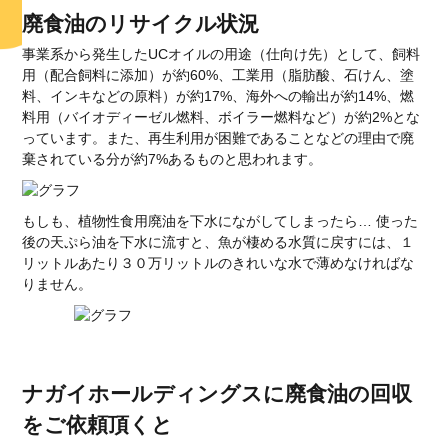
廃食油のリサイクル状況
事業系から発生したUCオイルの用途（仕向け先）として、飼料
用（配合飼料に添加）が約60%、工業用（脂肪酸、石けん、塗
料、インキなどの原料）が約17%、海外への輸出が約14%、燃
料用（バイオディーゼル燃料、ボイラー燃料など）が約2%とな
っています。また、再生利用が困難であることなどの理由で廃
棄されている分が約7%あるものと思われます。
もしも、植物性食用廃油を下水にながしてしまったら… 使った
後の天ぷら油を下水に流すと、魚が棲める水質に戻すには、１
リットルあたり３０万リットルのきれいな水で薄めなければな
りません。
ナガイホールディングスに廃食油の回収
をご依頼頂くと