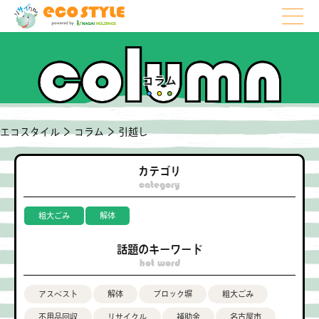
コラム
エコスタイル
>
コラム
>
引越し
カテゴリ
category
粗大ごみ
解体
話題のキーワード
hot word
アスベスト
解体
ブロック塀
粗大ごみ
不用品回収
リサイクル
補助金
名古屋市